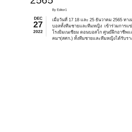
By
Editor1
DEC
เมื่อวันที่ 17 18 และ 25 ธันวาคม 2565 
27
บอลทั้งทีมชายและทีมหญิง เข้าร่วมการแข่
2022
โรงยิมเนเซียม ดอนบอสโก ศูนย์ฝึกอาช
คมฯ(สศก.) ทั้งทีมชายและทีมหญิงได้รับรางว