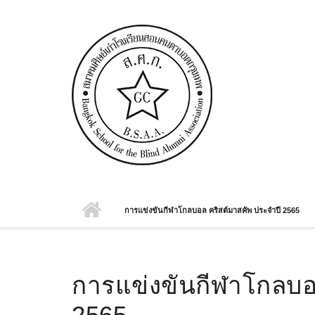
Skip to main content
การแข่งขันกีฬาโกลบอล คริสต์มาสคัพ ประจำปี 2565
การแข่งขันกีฬาโกลบอ
2565